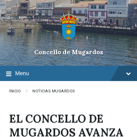
Skip
Skip
Skip
to
to
to
content
main
footer
navigation
Concello de Mugardos
Menu
INICIO
NOTICIAS MUGARDOS
EL CONCELLO DE
MUGARDOS AVANZA