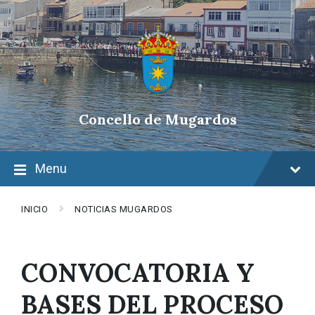
Skip
Skip
Skip
to
to
to
content
main
footer
navigation
Concello de Mugardos
Menu
INICIO
NOTICIAS MUGARDOS
CONVOCATORIA Y
BASES DEL PROCESO