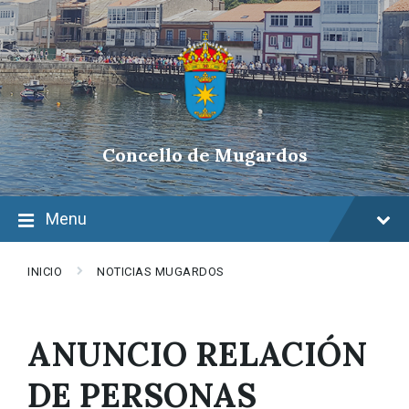
Skip
Skip
Skip
to
to
to
content
main
footer
navigation
Concello de Mugardos
Menu
INICIO
NOTICIAS MUGARDOS
ANUNCIO RELACIÓN
DE PERSONAS