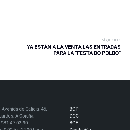
Siguiente
YA ESTÁN A LA VENTA LAS ENTRADAS
PARA LA "FESTA DO POLBO"
: Avenida de Galicia, 45,
BOP
ardos, A Coruña.
DOG
: 981 47 02 90
BOE
de 9.00 h a 14.00 horas
Diputación