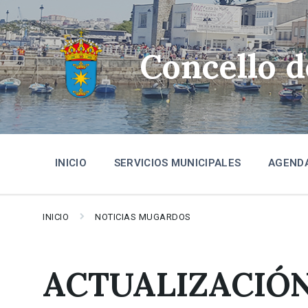
Skip
Skip
Skip
to
to
to
content
main
footer
navigation
Concello 
INICIO
SERVICIOS MUNICIPALES
AGEND
INICIO
NOTICIAS MUGARDOS
ACTUALIZACIÓ