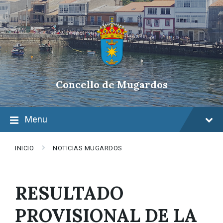
Skip
Skip
Skip
to
to
to
content
main
footer
navigation
Concello de Mugardos
Menu
INICIO
NOTICIAS MUGARDOS
RESULTADO
PROVISIONAL DE LA