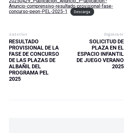
20250429_Publicacion_Anuncio_P-ublicación.-
Anuncio-comprensivo-resultado-provisional-fase-
concurso-peon-PEL-2025-1
Descarga
Anterior
Siguiente
RESULTADO
SOLICITUD DE
PROVISIONAL DE LA
PLAZA EN EL
FASE DE CONCURSO
ESPACIO INFANTIL
DE LAS PLAZAS DE
DE JUEGO VERANO
ALBAÑIL DEL
2025
PROGRAMA PEL
2025