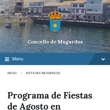
Skip
Skip
Skip
to
to
to
content
main
footer
navigation
Concello de Mugardos
Menu
INICIO
NOTICIAS MUGARDOS
Programa de Fiestas
de Agosto en