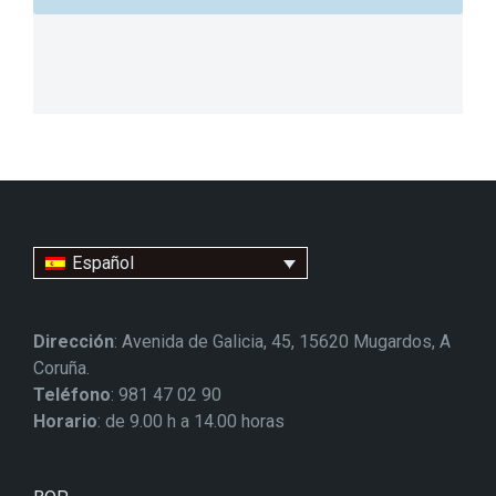
Español
Dirección
: Avenida de Galicia, 45, 15620 Mugardos, A
Coruña.
Teléfono
: 981 47 02 90
Horario
: de 9.00 h a 14.00 horas