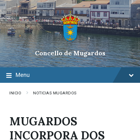
Skip
Skip
Skip
to
to
to
content
main
footer
navigation
Concello de Mugardos
Menu
INICIO
NOTICIAS MUGARDOS
MUGARDOS
INCORPORA DOS