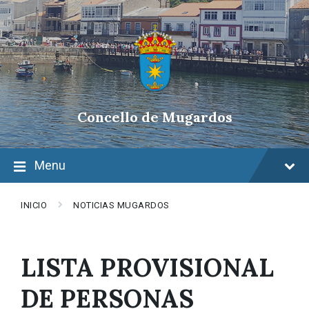
Skip
Skip
Skip
to
to
to
content
main
footer
navigation
Concello de Mugardos
Menu
INICIO
NOTICIAS MUGARDOS
LISTA PROVISIONAL
DE PERSONAS