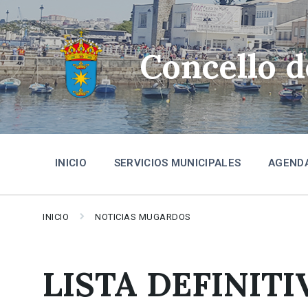
Skip
Skip
Skip
to
to
to
content
main
footer
navigation
Concello 
INICIO
SERVICIOS MUNICIPALES
AGEND
INICIO
NOTICIAS MUGARDOS
LISTA DEFINITI