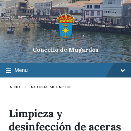
Skip
Skip
Skip
to
to
to
content
main
footer
navigation
Concello de Mugardos
Menu
INICIO
NOTICIAS MUGARDOS
Limpieza y
desinfección de aceras