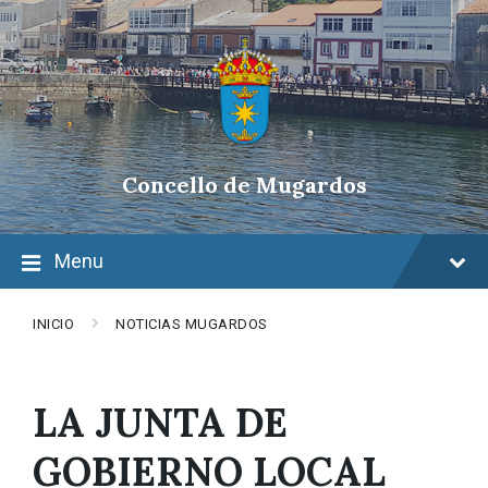
Skip
Skip
Skip
to
to
to
content
main
footer
navigation
Concello de Mugardos
Menu
INICIO
NOTICIAS MUGARDOS
LA JUNTA DE
GOBIERNO LOCAL