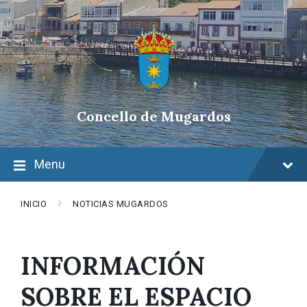
Skip
Skip
Skip
to
to
to
content
main
footer
navigation
Concello de Mugardos
Menu
INICIO
NOTICIAS MUGARDOS
INFORMACIÓN
SOBRE EL ESPACIO