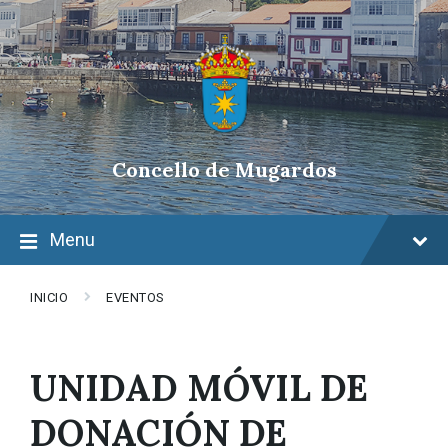
Skip
Skip
Skip
to
to
to
content
main
footer
navigation
Concello de Mugardos
Menu
INICIO
EVENTOS
UNIDAD MÓVIL DE
DONACIÓN DE