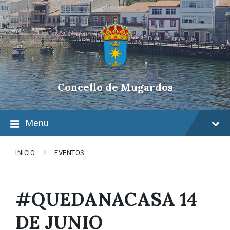
Skip
Skip
Skip
to
to
to
content
main
footer
navigation
Concello de Mugardos
Menu
INICIO
EVENTOS
#QUEDANACASA 14
DE JUNIO