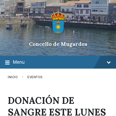
Skip
Skip
Skip
to
to
to
content
main
footer
navigation
Concello de Mugardos
Menu
INICIO
EVENTOS
DONACIÓN DE
SANGRE ESTE LUNES