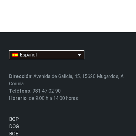
Español
Dirección
: Avenida de Galicia, 45, 15620 Mugardos, A
Coruña.
Teléfono
: 981 47 02 90
Horario
: de 9.00 h a 14.00 horas
BOP
DOG
BOE