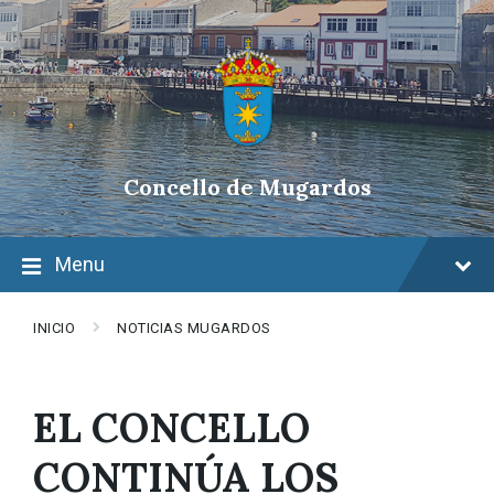
Skip
Skip
Skip
to
to
to
content
main
footer
navigation
Concello de Mugardos
Menu
INICIO
NOTICIAS MUGARDOS
EL CONCELLO
CONTINÚA LOS