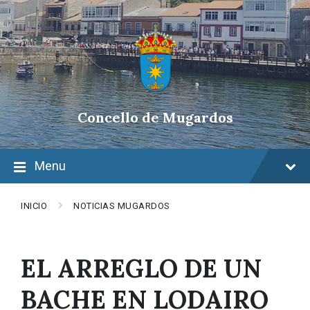
Skip
Skip
Skip
to
to
to
content
main
footer
navigation
Concello de Mugardos
Menu
INICIO
NOTICIAS MUGARDOS
EL ARREGLO DE UN
BACHE EN LODAIRO