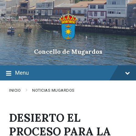
Skip
Skip
Skip
to
to
to
content
main
footer
navigation
Concello de Mugardos
Menu
INICIO
NOTICIAS MUGARDOS
DESIERTO EL
PROCESO PARA LA