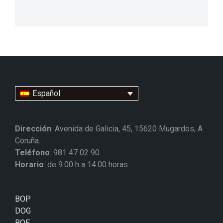
Español
Dirección
: Avenida de Galicia, 45, 15620 Mugardos, A
Coruña.
Teléfono
: 981 47 02 90
Horario
: de 9.00 h a 14.00 horas
BOP
DOG
BOE