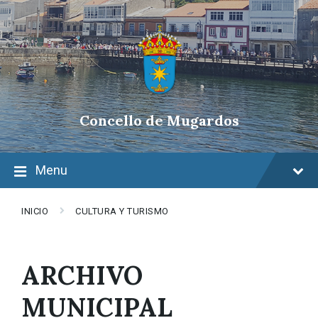
Skip
Skip
Skip
to
to
to
content
main
footer
navigation
Concello de Mugardos
Menu
INICIO
CULTURA Y TURISMO
ARCHIVO
MUNICIPAL