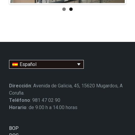
Español
Dirección
: Avenida de Galicia, 45, 15620 Mugardos, A
Coruña.
Teléfono
: 981 47 02 90
Horario
: de 9.00 h a 14.00 horas
BOP