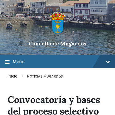
Skip
Skip
Skip
to
to
to
content
main
footer
navigation
Concello de Mugardos
Menu
INICIO
NOTICIAS MUGARDOS
Convocatoria y bases
del proceso selectivo