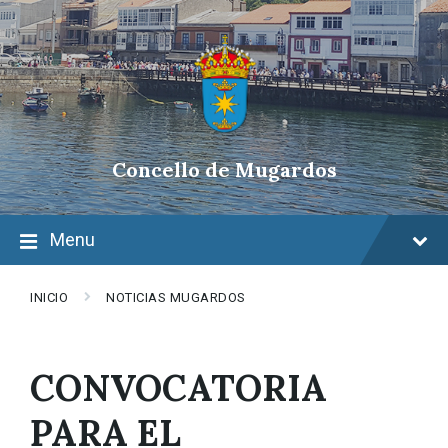
Skip
Skip
Skip
to
to
to
content
main
footer
navigation
Concello de Mugardos
Menu
INICIO
NOTICIAS MUGARDOS
CONVOCATORIA
PARA EL