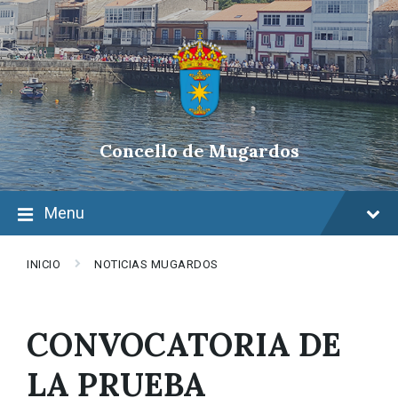
Skip
Skip
Skip
to
to
to
content
main
footer
navigation
Concello de Mugardos
Menu
INICIO
NOTICIAS MUGARDOS
CONVOCATORIA DE
LA PRUEBA