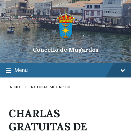
Skip
Skip
Skip
to
to
to
content
main
footer
navigation
Concello de Mugardos
Menu
INICIO
NOTICIAS MUGARDOS
CHARLAS
GRATUITAS DE