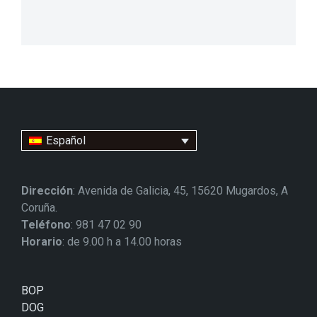
Español
Dirección
: Avenida de Galicia, 45, 15620 Mugardos, A
Coruña.
Teléfono
: 981 47 02 90
Horario
: de 9.00 h a 14.00 horas
BOP
DOG