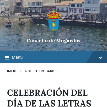
Skip
Skip
Skip
to
to
to
content
main
footer
navigation
Concello de Mugardos
Menu
INICIO
NOTICIAS MUGARDOS
CELEBRACIÓN DEL
DÍA DE LAS LETRAS