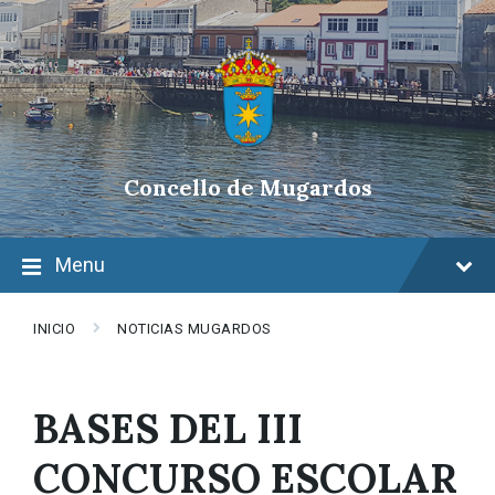
Skip
Skip
Skip
to
to
to
content
main
footer
navigation
Concello de Mugardos
Menu
INICIO
NOTICIAS MUGARDOS
BASES DEL III
CONCURSO ESCOLAR