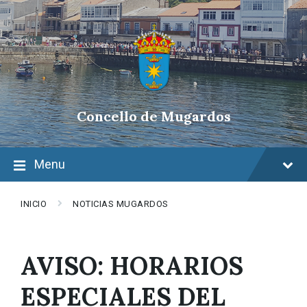
Skip
Skip
Skip
to
to
to
content
main
footer
navigation
Concello de Mugardos
Menu
INICIO
NOTICIAS MUGARDOS
AVISO: HORARIOS
ESPECIALES DEL