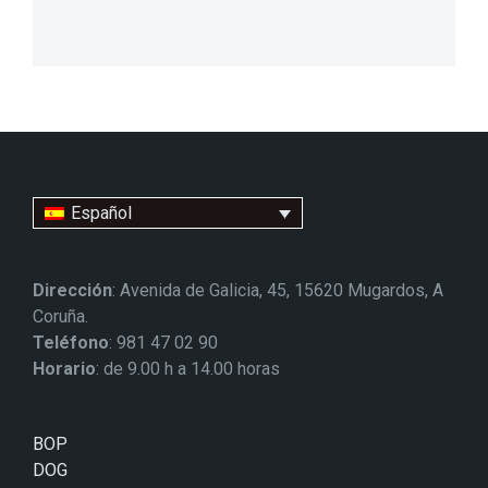
Español
Dirección
: Avenida de Galicia, 45, 15620 Mugardos, A
Coruña.
Teléfono
: 981 47 02 90
Horario
: de 9.00 h a 14.00 horas
BOP
DOG