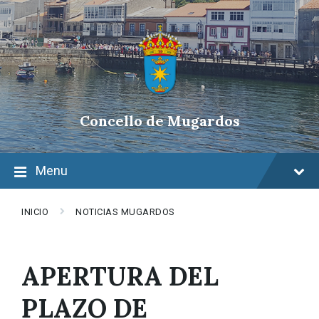
Skip
Skip
Skip
to
to
to
content
main
footer
navigation
Concello de Mugardos
Menu
INICIO
NOTICIAS MUGARDOS
APERTURA DEL
PLAZO DE